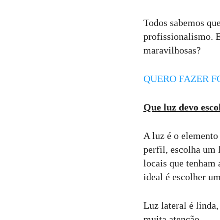
Todos sabemos que
9
Curtir
profissionalismo. 
Comentar
maravilhosas?
QUERO FAZER F
Que luz devo esco
A luz é o elemento 
perfil, escolha um
locais que tenham a
ideal é escolher u
Luz lateral é lind
muita atenção.