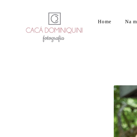
Home
Na m