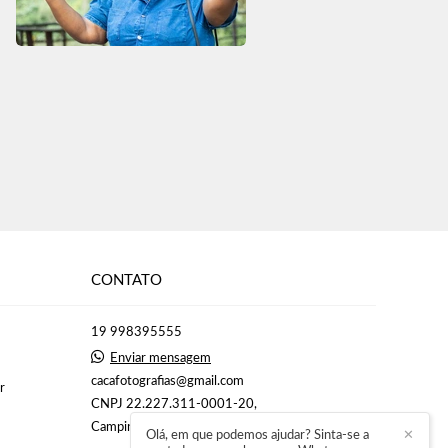
CONTATO
19 998395555
Enviar mensagem
cacafotografias@gmail.com
r
CNPJ 22.227.311-0001-20,
Campinas / São Paulo
Olá, em que podemos ajudar? Sinta-se a
✕