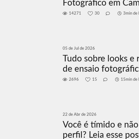
Fotográfico em Cam
14271
30
3min de l
05 de Jul de 2026
Tudo sobre looks e 
de ensaio fotográfi
2696
15
15min de l
22 de Abr de 2026
Você é tímido e não
perfil? Leia esse po