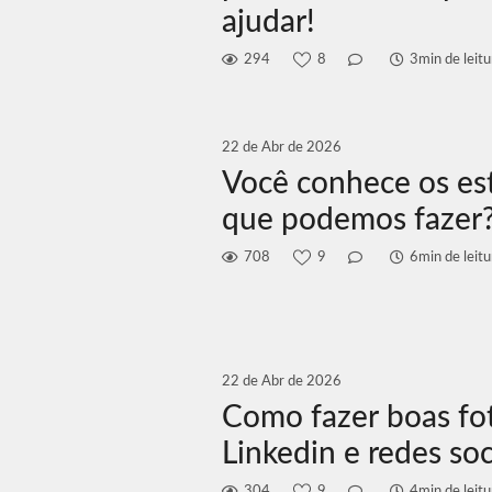
ajudar!
294
8
3min de leitu
22 de Abr de 2026
Você conhece os est
que podemos fazer
708
9
6min de leitu
22 de Abr de 2026
Como fazer boas fot
Linkedin e redes soc
304
9
4min de leitu