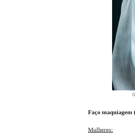
D
Faço maquiagem (p
Mulheres: