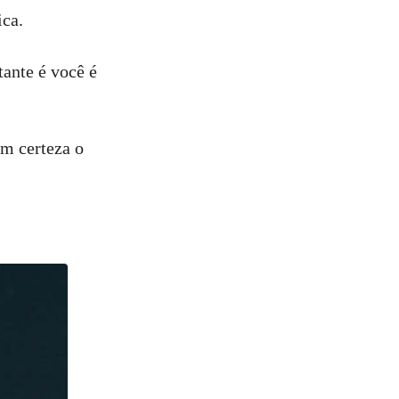
ica.
tante é você é
om certeza o