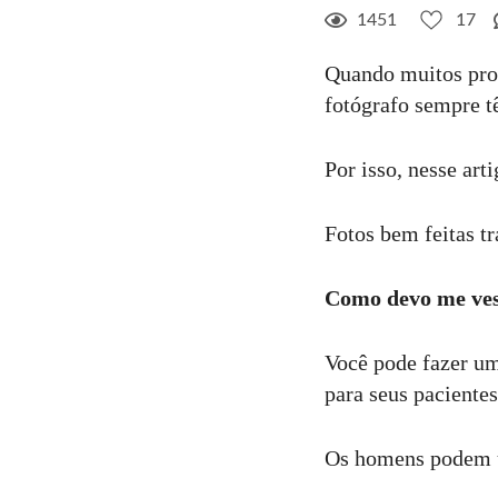
1451
17
17
Curtir
Quando muitos prof
Comentar
fotógrafo sempre 
Por isso, nesse ar
Fotos bem feitas tr
Como devo me vest
Você pode fazer um
para seus pacientes
Os homens podem u