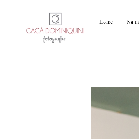
Home
Na m