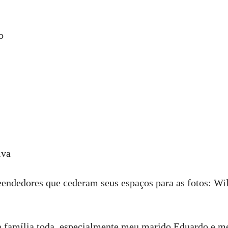
o
lva
dedores que cederam seus espaços para as fotos: Wil
 família toda, especialmente meu marido Eduardo e m