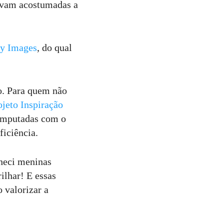
stavam acostumadas a
ty Images
, do qual
. Para quem não
ojeto Inspiração
 amputadas com o
ficiência.
heci meninas
ilhar! E essas
 valorizar a