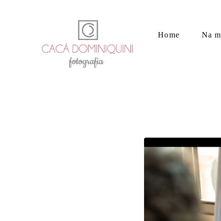
Home
Na m