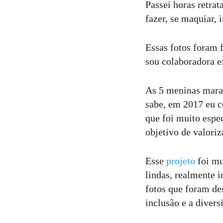
Passei horas retrat
fazer, se maquiar, i
9
Curtir
Comentar
Essas fotos foram
sou colaboradora e
As 5 meninas mara
sabe, em 2017 eu 
que foi muito espe
objetivo de valori
Esse
projeto
foi mu
lindas, realmente 
fotos que foram de
inclusão e a divers