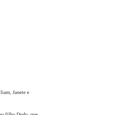
liam, Janete e
eu filho Dudu, que