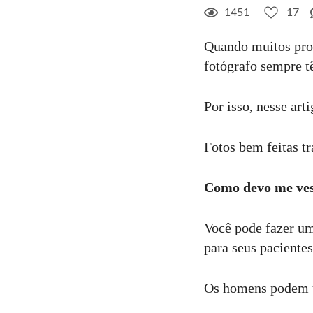
1451
17
17
Curtir
Quando muitos prof
Comentar
fotógrafo sempre 
Por isso, nesse ar
Fotos bem feitas tr
Como devo me vest
Você pode fazer um
para seus pacientes
Os homens podem u