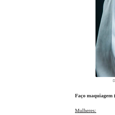
D
Faço maquiagem (p
Mulheres: