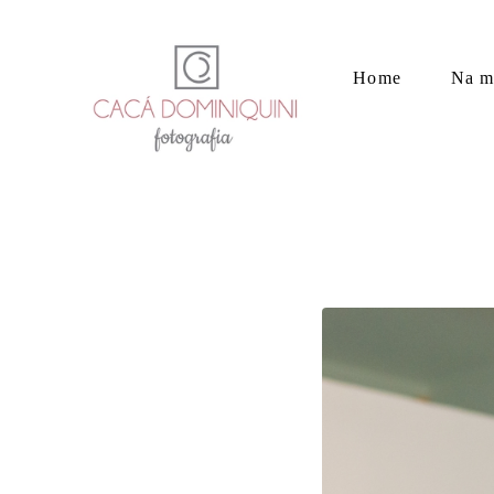
Home
Na m