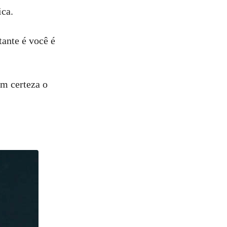
ica.
tante é você é
om certeza o