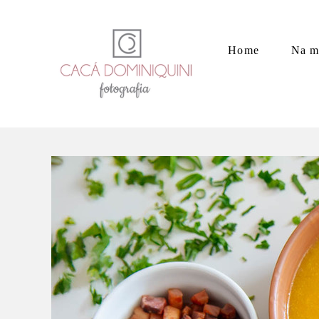
Home
Na m