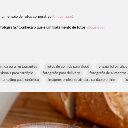
r um ensaio de fotos corporativo:
Clique aqui
!
a fotógrafa? Conheça o que é um tratamento de fotos:
clique aqui!
omida para restaurantes
fotos de comida para ifood
ensaio fotográfic
ssionais para cardápio
fotografia para delivery
fotografia de alimentos
a marketing gastronômico
imagens profissionais para cardápio online
f