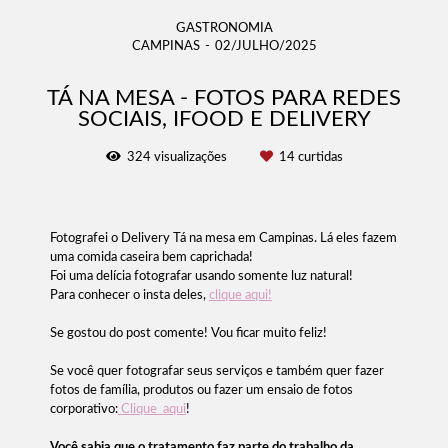
GASTRONOMIA
CAMPINAS
02/JULHO/2025
TÁ NA MESA - FOTOS PARA REDES
SOCIAIS, IFOOD E DELIVERY
324
visualizações
14
curtidas
Fotografei o Delivery Tá na mesa em Campinas. Lá eles fazem
uma comida caseira bem caprichada!
Foi uma delícia fotografar usando somente luz natural!
Para conhecer o insta deles,
clique aqui!
Se gostou do post comente! Vou ficar muito feliz!
Se você quer fotografar seus serviços e também quer fazer
fotos de família, produtos ou fazer um ensaio de fotos
corporativo:
Clique aqui
!
Você sabia que o tratamento faz parte do trabalho da