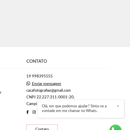
CONTATO
19 998395555
Enviar mensagem
cacafotografias@gmail.com
r
CNPJ 22.227.311-0001-20,
Campinas / São Paulo
Olá, em que podemos ajudar? Sinta-se a
✕
vontade em me chamar no Whats.
Contato