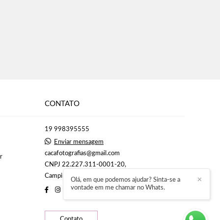
CONTATO
19 998395555
Enviar mensagem
cacafotografias@gmail.com
r
CNPJ 22.227.311-0001-20,
Campinas / São Paulo
Olá, em que podemos ajudar? Sinta-se a
✕
vontade em me chamar no Whats.
Contato