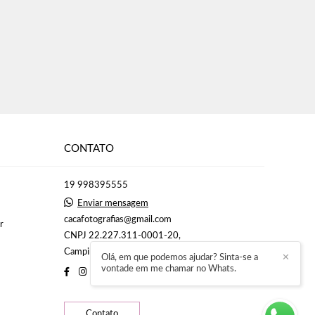
CONTATO
19 998395555
Enviar mensagem
cacafotografias@gmail.com
r
CNPJ 22.227.311-0001-20,
Campinas / São Paulo
Olá, em que podemos ajudar? Sinta-se a
✕
vontade em me chamar no Whats.
Contato