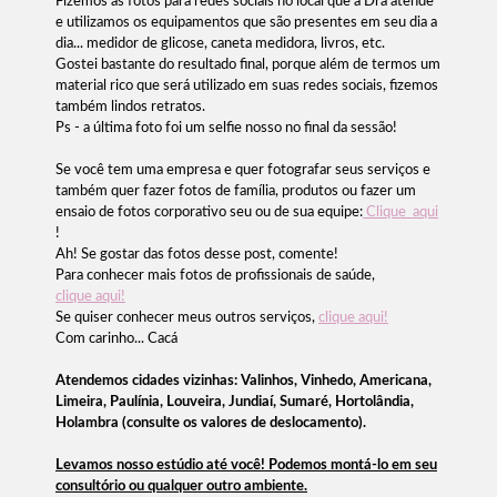
Fizemos as fotos para redes sociais no local que a Dra atende
e utilizamos os equipamentos que são presentes em seu dia a
dia... medidor de glicose, caneta medidora, livros, etc.
Gostei bastante do resultado final, porque além de termos um
material rico que será utilizado em suas redes sociais, fizemos
também lindos retratos.
Ps - a última foto foi um selfie nosso no final da sessão!
Se você tem uma empresa e quer fotografar seus serviços e
também quer fazer fotos de família, produtos ou fazer um
ensaio de fotos corporativo seu ou de sua equipe:
Clique aqui
!
Ah! Se gostar das fotos desse post, comente!
Para conhecer mais fotos de profissionais de saúde,
clique aqui!
Se quiser conhecer meus outros serviços,
clique aqui!
Com carinho... Cacá
Atendemos cidades vizinhas: Valinhos, Vinhedo, Americana,
Limeira, Paulínia, Louveira, Jundiaí, Sumaré, Hortolândia,
Holambra (consulte os valores de deslocamento).
Levamos nosso estúdio até você! Podemos montá-lo em seu
consultório ou qualquer outro ambiente.