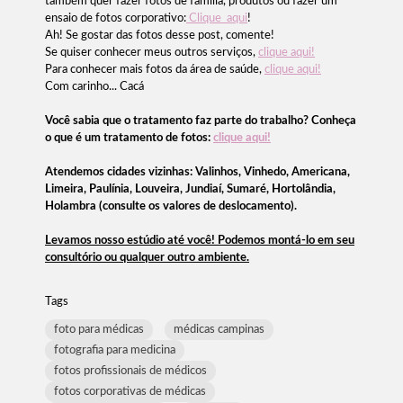
também quer fazer fotos de família, produtos ou fazer um
ensaio de fotos corporativo:
Clique aqui
!
Ah! Se gostar das fotos desse post, comente!
Se quiser conhecer meus outros serviços,
clique aqui!
Para conhecer mais fotos da área de saúde,
clique aqui!
Com carinho... Cacá
Você sabia que o tratamento faz parte do trabalho? Conheça
o que é um tratamento de fotos:
clique aqui!
Atendemos cidades vizinhas: Valinhos, Vinhedo, Americana,
Limeira, Paulínia, Louveira, Jundiaí, Sumaré, Hortolândia,
Holambra (consulte os valores de deslocamento).
Levamos nosso estúdio até você! Podemos montá-lo em seu
consultório ou qualquer outro ambiente.
Tags
foto para médicas
médicas campinas
fotografia para medicina
fotos profissionais de médicos
fotos corporativas de médicas