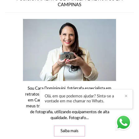
CAMPINAS
Sou Caca Dominiquini, fotógrafa especialista em
retratos corporativos e posicionamento de imagem
Olá, em que podemos ajudar? Sinta-se a
✕
em Campinas e região desde 2009.Em todos os
vontade em me chamar no Whats.
meus trabalhos procuro aplicar técnicas avançadas
de fotografia, utilizando equipamentos de alta
qualidade. Fotografo...
Saiba mais