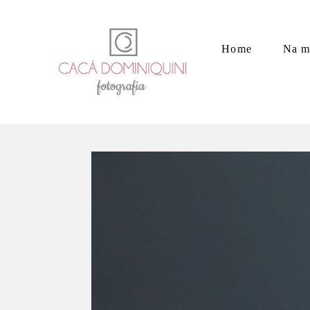
Home
Na m