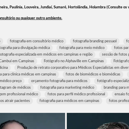
eira, Paulínia, Louveira, Jundiaí, Sumaré, Hortolândia, Holambra (Consulte os
sultório ou qualquer outro ambiente.
o
fotografia em consultório médico
fotografia branding pessaol
f
tografia para divulgação médica
fotografia para meio médico
fotos pa
fotografia especializada em médicos em campinas e região
sessão de fotos
 Cambuí em Campinas
Fotógrafo no Alphaville em Campinas
Fotógrafo
icina
Produção de retrato corporativo para Médicos Especialistas em diver
ia para clínica médicas em campinas
fotos de biomédicos e biomédicas
 médico preço
orçamento fotografia para médicos
fotógrafo especial
nstagram de médicos
fotografia para marketing médico
branding para 
em profissional médico
fotos para perfil médico profissional
ensaio f
os atrair pacientes
fotografia para médicos em campinas
fotos profis