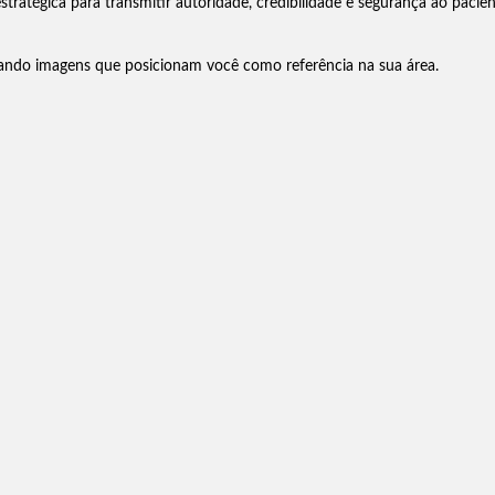
stratégica para transmitir autoridade, credibilidade e segurança ao pacie
riando imagens que posicionam você como referência na sua área.