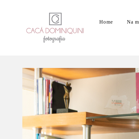
Home
Na m