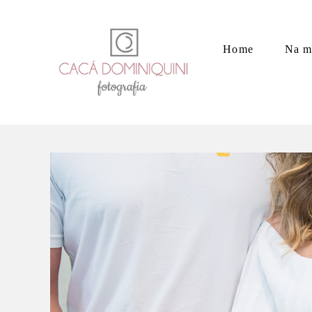
Home
Na m