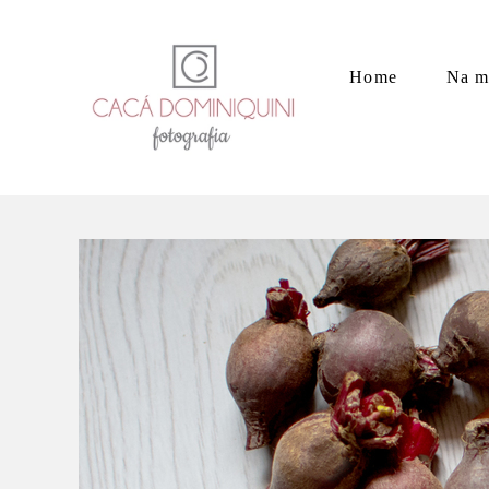
Home
Na m