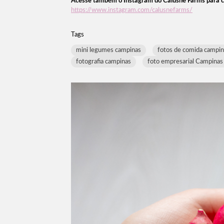
Acesse também o Instagram do Calusne Farms para c
https://www.instagram.com/calusnefarms/
Tags
mini legumes campinas
fotos de comida campin
fotografia campinas
foto empresarial Campinas