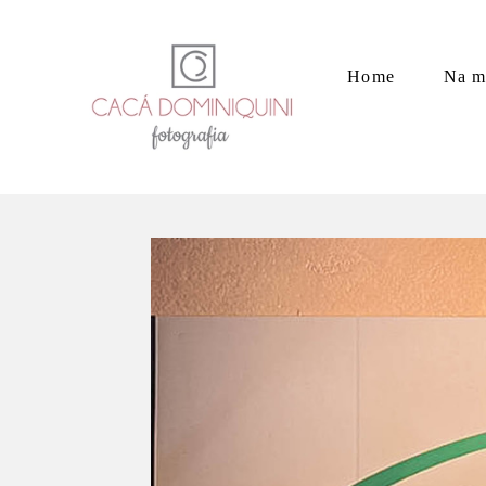
Home
Na m