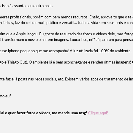
 isso é assunto para outro post.
meras profissionais, porém com bem menos recursos. Então, aproveito que o t
rísticas, faz do celular mais prático e versátil... tudo na vida sem seus prós e c
 que a Apple lançou. Eu gosto do resultado das fotos e vídeos dele, mas fotog
só transformam o nosso olhar em imagens. Louco isso, né? Já pararam para pensa
 esse iphone pequeno que me acompanha! A luz utilizada foi 100% do ambiente.
rigo e Thiago Gut). O ambiente lá é bem aconchegante e rendeu ótimas imagens! 
gente faz e já posta nas redes sociais, etc. Existem vários apps de tratamento de
omo eu?
ial e quer fazer fotos e vídeos, me mande uma msg!
Clique aqui!