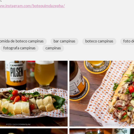
P.
www.instagram.com/botequimdazepha/
omida de boteco campinas
bar campinas
boteco campinas
foto d
fotografa campinas
campinas