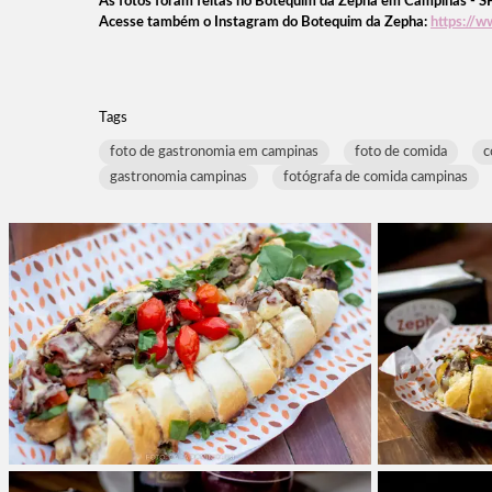
As fotos foram feitas no Botequim da Zepha
em Campinas - S
Acesse também o Instagram do Botequim da Zepha:
https://
Tags
foto de gastronomia em campinas
foto de comida
c
gastronomia campinas
fotógrafa de comida campinas