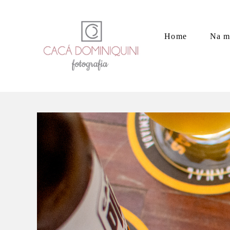
Home
Na m