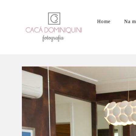
Home
Na m