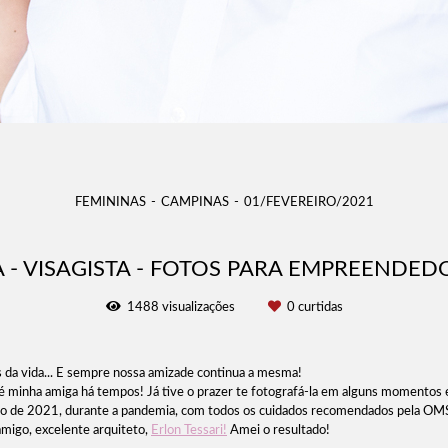
FEMININAS
CAMPINAS
01/FEVEREIRO/2021
 - VISAGISTA - FOTOS PARA EMPREENDE
1488
visualizações
0
curtidas
da vida... E sempre nossa amizade continua a mesma!
ista é minha amiga há tempos! Já tive o prazer te fotografá-la em alguns momentos
eiro de 2021, durante a pandemia, com todos os cuidados recomendados pela OM
migo, excelente arquiteto,
Erlon Tessari!
Amei o resultado!