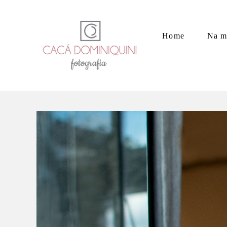
Home
Na m