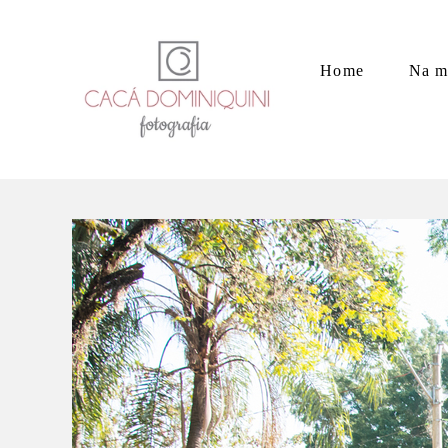
Home
Na m