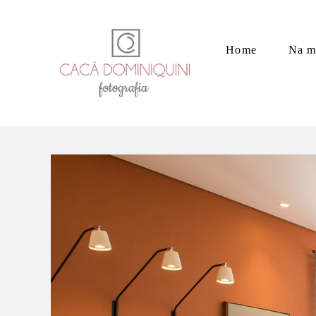
Home
Na m