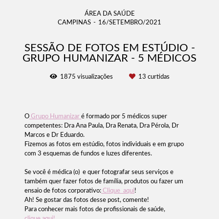
ÁREA DA SAÚDE
CAMPINAS
16/SETEMBRO/2021
SESSÃO DE FOTOS EM ESTÚDIO -
GRUPO HUMANIZAR - 5 MÉDICOS
1875
visualizações
13
curtidas
O
Grupo Humanizar
é formado por 5 médicos super
competentes: Dra Ana Paula, Dra Renata, Dra Pérola, Dr
Marcos e Dr Eduardo.
Fizemos as fotos em estúdio, fotos individuais e em grupo
com 3 esquemas de fundos e luzes diferentes.
Se você é médica (o) e quer fotografar seus serviços e
também quer fazer fotos de família, produtos ou fazer um
ensaio de fotos corporativo:
Clique aqui
!
Ah! Se gostar das fotos desse post, comente!
Para conhecer mais fotos de profissionais de saúde,
clique aqui!