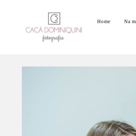
Home
Na m