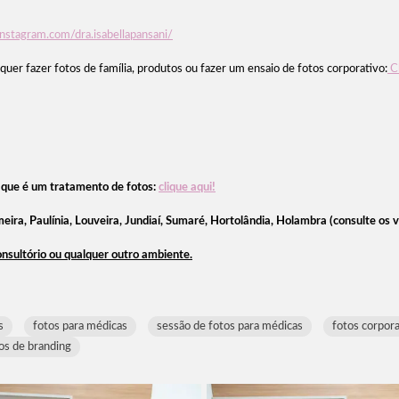
nstagram.com/dra.isabellapansani/
uer fazer fotos de família, produtos ou fazer um ensaio de fotos corporativo:
Cl
 que é um tratamento de fotos:
clique aqui!
eira, Paulínia, Louveira, Jundiaí, Sumaré, Hortolândia, Holambra (consulte os 
sultório ou qualquer outro ambiente.
s
fotos para médicas
sessão de fotos para médicas
fotos corpor
os de branding