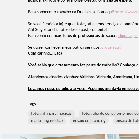
nosso making of e como montei o estúdio na sala de espera.
Para conhecer o trabalho da Dra, basta clicar aqui!
https://www.i
Se você é médica (o) e quer fotografar seus serviços e também q
Ah! Se gostar das fotos desse post, comente!
Para conhecer mais fotos de profissionais de saúde,
clique aqui!
Se quiser conhecer meus outros serviços,
clique aqui!
Com carinho... Cacá
Você sabia que o tratamento faz parte do trabalho? Conheça o
Atendemos cidades vizinhas: Valinhos, Vinhedo, Americana, Lim
Levamos nosso estúdio até você! Podemos montá-lo em seu con
Tags
fotografia para médicas
fotografia de consultório médico
marketing médico
ensaio de branding
ensaio de fot